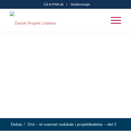
Gå til IPMA.dk
Medlemslogin
Debat
/
Ord – et overset redskab i projektledelse – del 2