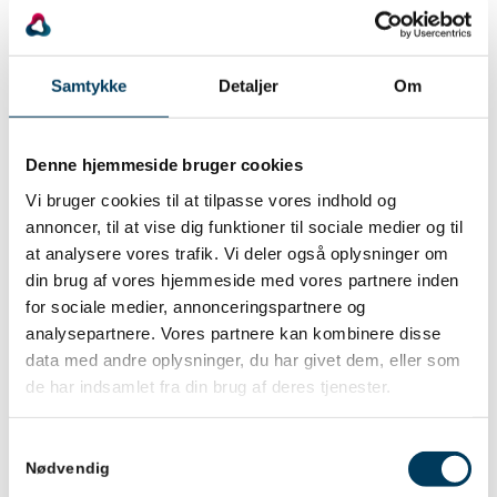
’forandringsredskab’ eller -værktøj, men fravalgte det.
Jeg ønskede et begreb, der signalerer at ’ordvalg’
ikke er et quickfix, der ændrer noget alene, men
Samtykke
Detaljer
Om
derimod er en blandt flere bevidste aktiviteter,
projektlederen skal benytte i samspil med projektets
øvrige deltagere for at bevæge projektet det næste
Denne hjemmeside bruger cookies
skridt fremad.
Vi bruger cookies til at tilpasse vores indhold og
Det blev ’forandringshjælp’, men jeg kunne også
annoncer, til at vise dig funktioner til sociale medier og til
at analysere vores trafik. Vi deler også oplysninger om
have valgt et andet ord til at udtrykke, at dette sker i
din brug af vores hjemmeside med vores partnere inden
en social relation. (Måske har du et bedre ord til mig?)
for sociale medier, annonceringspartnere og
Ordvalg er særligt vigtigt i forandringsprocesser, for
analysepartnere. Vores partnere kan kombinere disse
her skal vi udvikle noget nyt, der adskiller sig fra
data med andre oplysninger, du har givet dem, eller som
noget eksisterende, noget gammelt. Og hvis vi bliver
de har indsamlet fra din brug af deres tjenester.
ved med at bruge ordene fra det gamle, forhindrer vi
det nye i at vokse frem, fordi vi sender modstridende
Samtykkevalg
signaler.
Nødvendig