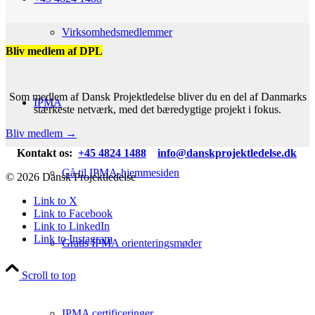
Virksomhedsmedlemmer
Bliv medlem af DPL
Som medlem af Dansk Projektledelse bliver du en del af Danmarks
IPMA
stærkeste netværk, med det bæredygtige projekt i fokus.
Bliv medlem →
Kontakt os:
+45 4824 1488
info@danskprojektledelse.dk
Gå til IPMA-hjemmesiden
© 2026 Dansk Projektledelse
Link to X
Link to Facebook
Link to LinkedIn
Link to Instagram
Gratis IPMA orienteringsmøder
Scroll to top
IPMA certificeringer