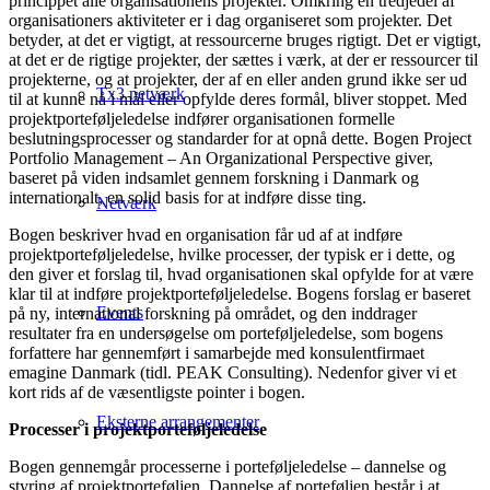
princippet alle organisationens projekter. Omkring en tredjedel af
organisationers aktiviteter er i dag organiseret som projekter. Det
betyder, at det er vigtigt, at ressourcerne bruges rigtigt. Det er vigtigt,
at det er de rigtige projekter, der sættes i værk, at der er ressourcer til
projekterne, og at projekter, der af en eller anden grund ikke ser ud
Tx3 netværk
til at kunne nå i mål eller opfylde deres formål, bliver stoppet. Med
projektporteføljeledelse indfører organisationen formelle
beslutningsprocesser og standarder for at opnå dette. Bogen Project
Portfolio Management – An Organizational Perspective giver,
baseret på viden indsamlet gennem forskning i Danmark og
internationalt, en solid basis for at indføre disse ting.
Netværk
Bogen beskriver hvad en organisation får ud af at indføre
projektporteføljeledelse, hvilke processer, der typisk er i dette, og
den giver et forslag til, hvad organisationen skal opfylde for at være
klar til at indføre projektporteføljeledelse. Bogens forslag er baseret
Events
på ny, international forskning på området, og den inddrager
resultater fra en undersøgelse om porteføljeledelse, som bogens
forfattere har gennemført i samarbejde med konsulentfirmaet
emagine Danmark (tidl. PEAK Consulting). Nedenfor giver vi et
kort rids af de væsentligste pointer i bogen.
Eksterne arrangementer
Processer i projektporteføljeledelse
Bogen gennemgår processerne i porteføljeledelse – dannelse og
styring af projektporteføljen. Dannelse af porteføljen består i at