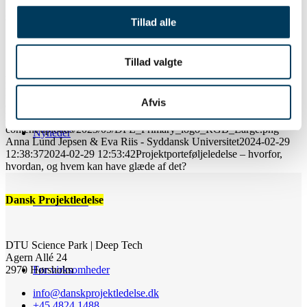
Share this entry
Tillad alle
Del på Facebook
Del på LinkedIn
Tillad valgte
Fagligt community
https://danskprojektledelse.dk/wp-content/uploads/2024/02/Anna-
Lund-Jepsen-og-Eva-Riis_beskaaret.jpg
584
789
Anna Lund Jepsen
Afvis
& Eva Riis - Syddansk Universitet
https://danskprojektledelse.dk/wp-
content/uploads/2023/05/DPL_Primary_logo_RGB_Large.png
Nyheder
Anna Lund Jepsen & Eva Riis - Syddansk Universitet
2024-02-29
12:38:37
2024-02-29 12:53:42
Projektporteføljeledelse – hvorfor,
hvordan, og hvem kan have glæde af det?
Dansk Projektledelse
Bliv medlem
DTU Science Park | Deep Tech
Agern Allé 24
2970 Hørsholm
For virksomheder
info@danskprojektledelse.dk
+45 4824 1488