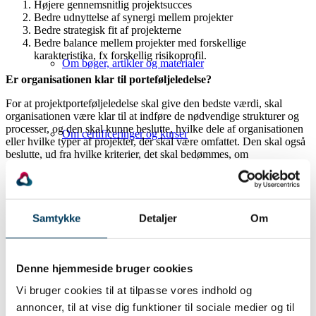
Højere gennemsnitlig projektsucces
Bedre udnyttelse af synergi mellem projekter
Bedre strategisk fit af projekterne
Bedre balance mellem projekter med forskellige
karakteristika, fx forskellig risikoprofil.
Om bøger, artikler og materialer
Er organisationen klar til porteføljeledelse?
For at projektporteføljeledelse skal give den bedste værdi, skal
organisationen være klar til at indføre de nødvendige strukturer og
processer, og den skal kunne beslutte, hvilke dele af organisationen
Om certificeringer og kurser
eller hvilke typer af projekter, der skal være omfattet. Den skal også
beslutte, ud fra hvilke kriterier, det skal bedømmes, om
porteføljeledelsen er succesfuld, og endelig skal organisationen
beslutte og indføre nye processer og organisatoriske enheder. At
gennemføre disse ting kræver for det første, at ledelsen forstår og
Om webinarer og events
bakker op om implementeringen. For det andet skal organisationen
have en klar strategi. Herudover skal den være projektmoden, og
Samtykke
Detaljer
Om
endelig skal der være en tydelig beslutningsstruktur. Bogen
gennemgår baggrunden for disse forudsætninger for at indføre
porteføljeledelse.
Denne hjemmeside bruger cookies
Om netværk
Ud fra en vurdering af tilstedeværelsen af disse forudsætninger, kan
Vi bruger cookies til at tilpasse vores indhold og
organisationen beslutte hvordan den vil arbejde henimod
implementering af projektporteføljeledelse og forbedre
annoncer, til at vise dig funktioner til sociale medier og til