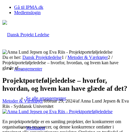
Gå til IPMA.dk
Medlemslogin
Du er her:
Dansk Projektledelse
1
/
Metoder & Værktøjer
2
/
Projektporteføljeledelse – hvorfor, hvordan, og hvem kan have
glæde af ...
Arrangementer
Projektporteføljeledelse – hvorfor,
hvordan, og hvem kan have glæde af det?
Se alle arrangementer
Metoder & Værktøjer
/
februar 29, 2024
/
af
Anna Lund Jepsen & Eva
Riis - Syddansk Universitet
En projektportefølje er en samling projekter, der konkurrerer om
organisationens ressourcer, og denne konkurrence omfatter i
Webinarer