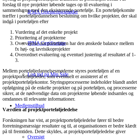
forslag til nye projekter løbende tages op til evaluering i
sammenhæng med den eksisterende portefølje. En porteføljekomite
IPMA Orienteringsmøder
træffer i porteføljedannelsen beslutning om hvilke projekter, der skal
indgå i porteføljen efter
Vurdering af det enkelte projekt
Prioritering af projekterne
IPMA Certificering
Overvejelse om porteføljen har den ønskede balance mellem
fx høj- og lavrisikoprojekter
Overordnet evaluering og eventuel justering af resultatet af 1-
3.
Mellem porteføljedannelsesmøderne styres porteføljen af en
Log ind på Min Side
projektporteføljeleder, som eventuelt er assisteret af et
projektporteføljekontor. Styringsprocesserne indeholder blandt andet
opfølgning på de enkelte projekter og på porteføljen, og processerne
sikrer, at de nødvendige data om projekterne løbende indsamles og
omdannes til relevante informationer.
Medlemstilbud
Værdien af projektporteføljeledelse
Forskningen har vist, at projektporteføljeledelse fører til bedre
forretningsmæssige resultater og til, at organisationen er bedre klædt
på til fremtiden. Dette skyldes, at projektporteføljeledelse giver
Oversigt