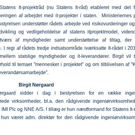
Statens It-projektråd (nu Statens It-råd) etableret med det 
seringen af arbejdet med it-projekter i staten. Ministeriernes p
gsstyrelsen understøtter rådets arbejde ved risikovurderinger og
 udvikling og vedligeholdelse af statens itprojektmodel, viden
tværs af myndigheder samt understøttelse af tiltag, de
. I regi af rådets tredje indsatsområde iværksatte It-rådet i 20
mellem statslige myndigheder og it-leverandører. Birgit vil
orhold til temaet ”mennesket i projektet” og om tilblivelsen af 
everandørsamarbejde”.
Birgit Nørgaard
ørgaard sidder i dag i bestyrelsen for en række inge
terede virksomheder, bl.a. den rådgivende ingeniørvirksom
IMI Plc og NNE A/S. I tillæg er hun næstformand for Statens It-r
r hun været adm. direktør for den rådgivende ingeniørvirkso