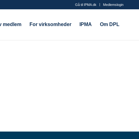
Gå til IPMA.dk
Medlemslogin
iv medlem
For virksomheder
IPMA
Om DPL