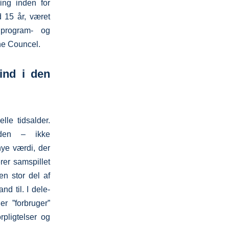
ring inden for
d 15 år, været
, program- og
he Councel.
ind i den
lle tidsalder.
eden – ikke
ye værdi, der
er samspillet
en stor del af
d til. I dele-
er ”forbruger”
rpligtelser og