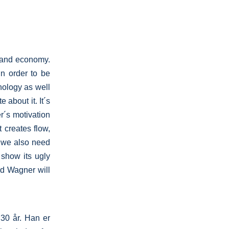
 and economy.
n order to be
hology as well
about it. It´s
r´s motivation
t creates flow,
, we also need
 show its ugly
rd Wagner will
 30 år. Han er