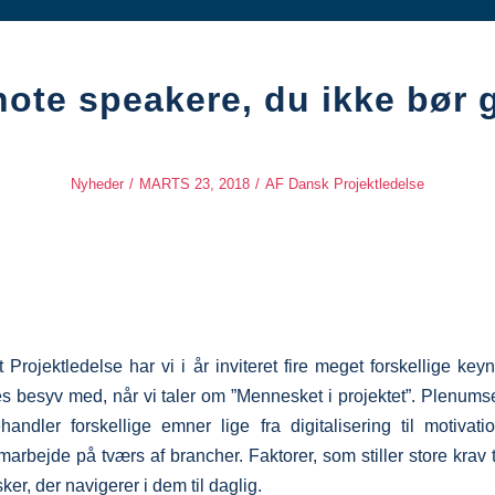
note speakere, du ikke bør g
Nyheder
/
MARTS 23, 2018
/
AF
Dansk Projektledelse
Projektledelse har vi i år inviteret fire meget forskellige key
es besyv med, når vi taler om ”Mennesket i projektet”. Plenum
andler forskellige emner lige fra digitalisering til motivat
rbejde på tværs af brancher. Faktorer, som stiller store krav ti
r, der navigerer i dem til daglig.