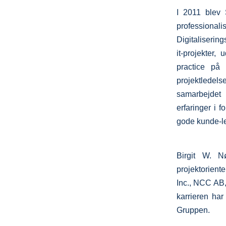
I 2011 blev 
professionali
Digitaliserin
it-projekter,
practice på 
projektledelse
samarbejdet 
erfaringer i f
gode kunde-l
Birgit W. N
projektorien
Inc., NCC AB, 
karrieren ha
Gruppen.