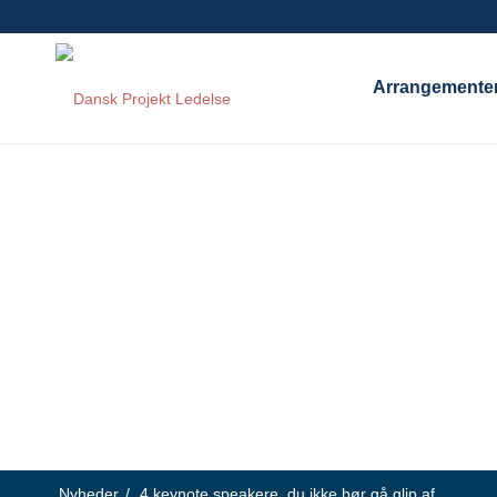
Arrangemente
Nyheder
/
4 keynote speakere, du ikke bør gå glip af