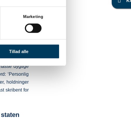
K
 modtagere er
 menneskelige
Marketing
m kommer du ud
 du gerne vil
Tillad alle
 Münster The
masse dygtige
rd: ‘Personlig
r, holdninger
st skribent for
 staten