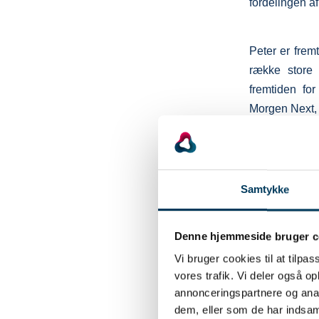
fordelingen a
Peter er fremt
række store 
fremtiden fo
Morgen Next, 
Det store
Samtykke
Plenum C, tor
Denne hjemmeside bruger c
Hvorfor gør 
Det er den o
Vi bruger cookies til at tilpas
vores trafik. Vi deler også 
kan bruge adfæ
annonceringspartnere og anal
Morten os in
dem, eller som de har indsaml
forandringer 