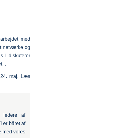
 arbejdet med
at netværke og
 I diskuterer
 i.
-24. maj. Læs
 ledere af
i er båret af
e med vores