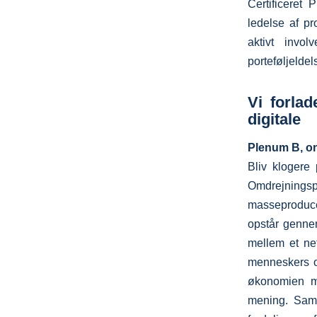
Certificeret 
ledelse af pr
aktivt invol
porteføljelde
Vi forla
digitale
Plenum B, on
Bliv klogere 
Omdrejning
masseproduce
opstår genne
mellem et net
menneskers op
økonomien mis
mening. Samti