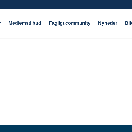
r
Medlemstilbud
Fagligt community
Nyheder
Bl