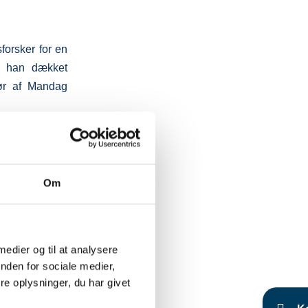
sforsker for en
ar han dækket
tør af Mandag
e menneske
Om
å, hvordan vi
 medier og til at analysere
nden for sociale medier,
dervejs pejler
e oplysninger, du har givet
 til at skabe
nsekvenser har