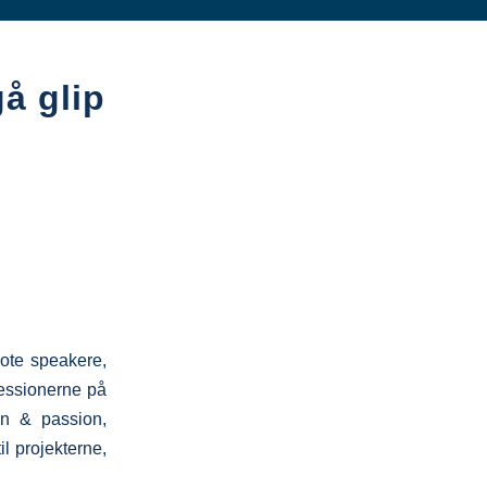
å glip
note speakere,
sessionerne på
ion & passion,
l projekterne,