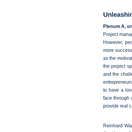
Unleashin
Plenum A, on
Project mana
However, peo
more successf
as the motivat
the project s
and the challe
entrepreneuri
to have a loo
face through 
provide real c
Reinhard Wagn