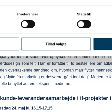
s måde at designe vores forandringsprocesser, at vores
ünster viser, hvordan vi kan udnytte enkle principper om den
Præferencer
Statistik
 at ændre vores kollegaer og kunders adfærd. Efter dette plenu
 værktøjer – og et mere retvisende billede af de mennesker,
Morten Münster
Tillad valgte
rund som partner i BRO Kommunikation grundlagde Morten
any for fem år siden. Her opdyrkede han sammen med en 
ærdsdesign som felt. Han er forfatter til to bestsellere om adfæ
– den overraskende sandhed om, hvordan man flytter menneske
og ‘Jytte fra marketing er desværre gået for i dag’. Morten er fa
ofte benyttet adfærdsekspert i medierne.
kunde-leverandørsamarbejde i it-projekter i
sdag 24. maj kl. 16.15-17.15