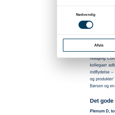
det for vore
Samtykkevalg
uperfekte? M
Nødvendig
psykologi til
med konkrete
påvirke.
Afvis
Med en bagg
Nudging Comp
kollegaer adf
indflydelse 
og produkter’ 
Børsen og en 
Det gode 
Plenum D, tor