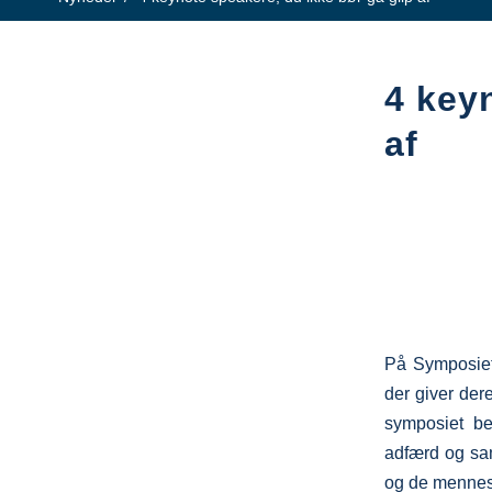
4 key
af
På Symposiet 
der giver der
symposiet beh
adfærd og sama
og de menneske