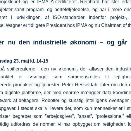
Projektchef og er IPMA A-certificeret. Reinhard har stor erfa
ojekter samt program- og porteføljeledelse, og har i mere en
veret i udviklingen af ISO-standarder indenfor projekt-
lse. Wagner er tidligere President hos IPMA og nu Chairman of t
der nu den industrielle økonomi – og går 
sdag 23. maj kl. 14-15
på spillereglerne i den ny økonomi, der afløser den industrie
spunktet er løsninger som sammensættes til lejligh
rede produkter og tjenester. Peter Hesseldahl taler om den n
m digitale platforme, der med enorme mængder data koordiner
værk af deltagere. Robotter og kunstig intelligens overtager 
gaver. I stedet skal vi levere det, som kun mennesker er i stan
ter begreber som ”arbejdsgiver”, ”ansat”, ”professionel” ell
dig udfordres de normer, vi har opbygget om rettigheder, fo