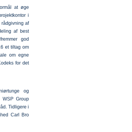
formål at øge
rojektkontor i
 rådgivning af
deling af best
r fremmer god
16 et tiltag om
 tale om egne
”Kodeks for det
niørtunge og
hed WSP Group
åd. Tidligere i
mhed Carl Bro