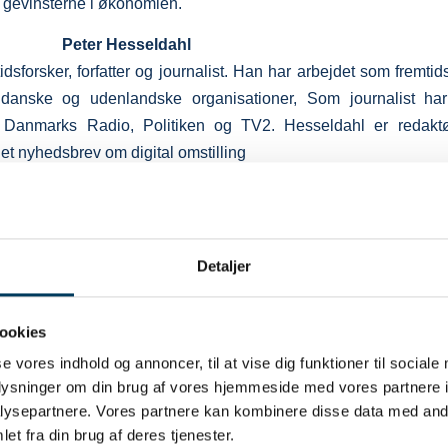
f gevinsterne i økonomien.
Peter Hesseldahl
idsforsker, forfatter og journalist. Han har arbejdet som fremtid
danske og udenlandske organisationer, Som journalist h
r Danmarks Radio, Politiken og TV2. Hesseldahl er redak
et nyhedsbrev om digital omstilling
 blindspot i projektledelsen – det uperfekt
Detaljer
sdag 24. maj kl. 8.30-9.30
ookies
mennesker som de gør? Og hvordan ændrer du dem?
verordnede ramme for dette plenum, hvor Morten Münster ser p
se vores indhold og annoncer, til at vise dig funktioner til sociale
oplysninger om din brug af vores hjemmeside med vores partnere i
rdspsykologi til at få mennesket i centrum i vores projekter. Un
ysepartnere. Vores partnere kan kombinere disse data med andr
d på, hvordan vi kan udnytte, at mennesker er irrationelle
et fra din brug af deres tjenester.
– og sikre, at alle stakeholdere er med på vognen. Hvilke ko