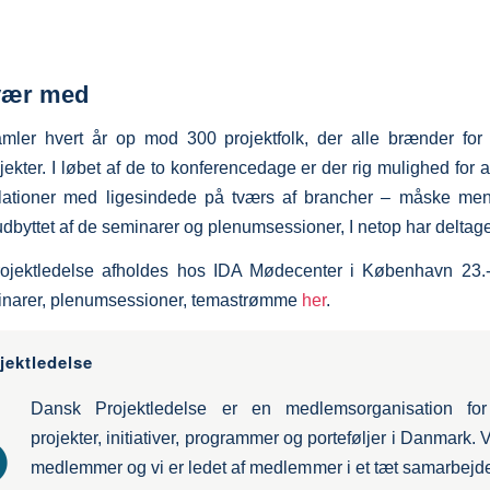
vær med
mler hvert år op mod 300 projektfolk, der alle brænder for
jekter. I løbet af de to konferencedage er der rig mulighed for 
elationer med ligesindede på tværs af brancher – måske mens
dbyttet af de seminarer og plenumsessioner, I netop har deltaget
ojektledelse afholdes hos IDA Mødecenter i København 23.
narer, plenumsessioner, temastrømme
her
.
jektledelse
Dansk Projektledelse er en medlemsorganisation for
projekter, initiativer, programmer og porteføljer i Danmark. V
medlemmer og vi er ledet af medlemmer i et tæt samarbejd