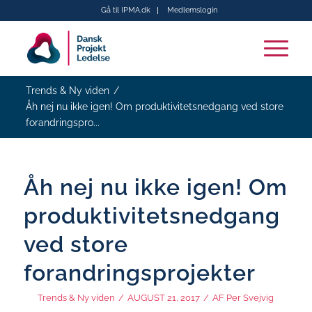
Gå til IPMA.dk
Medlemslogin
Trends & Ny viden
/
Åh nej nu ikke igen! Om produktivitetsnedgang ved store
forandringspro...
Åh nej nu ikke igen! Om
produktivitetsnedgang
ved store
forandringsprojekter
Trends & Ny viden
/
AUGUST 21, 2017
/
AF
Per Svejvig