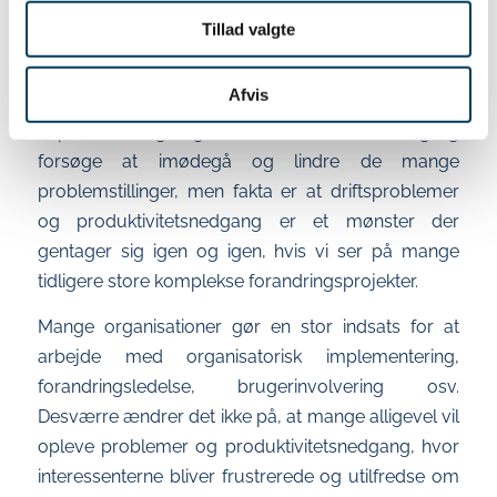
er på ingen måde udtømmende, men skal ses som
Tillad valgte
en række typiske problemstillinger.
Afvis
Som udgangspunkt skal
implementeringsorganisationen selvfølgelig
forsøge at imødegå og lindre de mange
problemstillinger, men fakta er at driftsproblemer
og produktivitetsnedgang er et mønster der
gentager sig igen og igen, hvis vi ser på mange
tidligere store komplekse forandringsprojekter.
Mange organisationer gør en stor indsats for at
arbejde med organisatorisk implementering,
forandringsledelse, brugerinvolvering osv.
Desværre ændrer det ikke på, at mange alligevel vil
opleve problemer og produktivitetsnedgang, hvor
interessenterne bliver frustrerede og utilfredse om