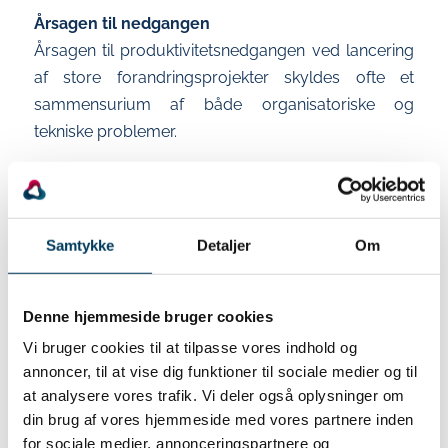
Årsagen til nedgangen
Årsagen til produktivitetsnedgangen ved lancering
af store forandringsprojekter skyldes ofte et
sammensurium af både organisatoriske og
tekniske problemer.
De organisatoriske problemer kan være:
Tilvænning til system tager tid med
indlæringskurver.
Samtykke
Detaljer
Om
Mangelfuld træning og det meget svært at lave
optimal træning.
Denne hjemmeside bruger cookies
Opnåelse af rutiner i nye arbejdsprocesser og
Vi bruger cookies til at tilpasse vores indhold og
roller.
annoncer, til at vise dig funktioner til sociale medier og til
Urealistiske forventninger til medarbejderne
at analysere vores trafik. Vi deler også oplysninger om
din brug af vores hjemmeside med vores partnere inden
som forstærker frustrationerne.
for sociale medier, annonceringspartnere og