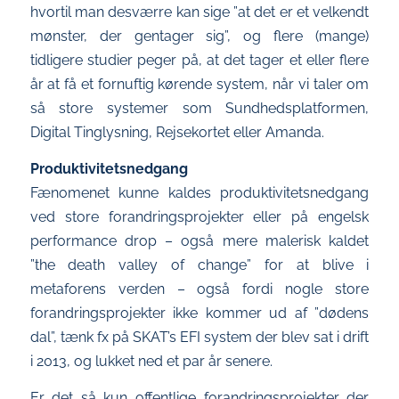
hvortil man desværre kan sige ”at det er et velkendt
mønster, der gentager sig”, og flere (mange)
tidligere studier peger på, at det tager et eller flere
år at få et fornuftig kørende system, når vi taler om
så store systemer som Sundhedsplatformen,
Digital Tinglysning, Rejsekortet eller Amanda.
Produktivitetsnedgang
Fænomenet kunne kaldes produktivitetsnedgang
ved store forandringsprojekter eller på engelsk
performance drop – også mere malerisk kaldet
”the death valley of change” for at blive i
metaforens verden – også fordi nogle store
forandringsprojekter ikke kommer ud af ”dødens
dal”, tænk fx på SKAT’s EFI system der blev sat i drift
i 2013, og lukket ned et par år senere.
Er det så kun offentlige forandringsprojekter der