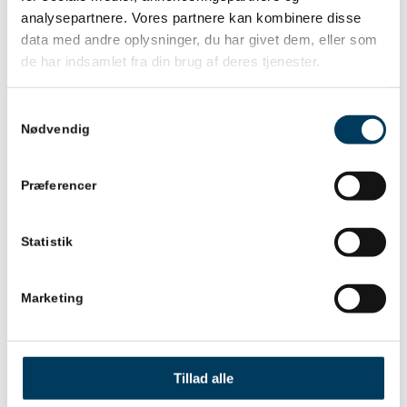
Modstand mod systemet fordi forandringen er
analysepartnere. Vores partnere kan kombinere disse
uoverskuelig for den enkelte medarbejder.
data med andre oplysninger, du har givet dem, eller som
de har indsamlet fra din brug af deres tjenester.
De tekniske problemer kan være:
Samtykkevalg
Fejl i systemet, og dem vil der være mange af
Nødvendig
ved store komplekse systemer.
Fejl i data fx fra konvertering fra gammel til nyt
Præferencer
system.
Work-arounds der er nødvendige ved
Statistik
lancering af systemet, og de tager ekstra tid fx
dobbeltindtastninger.
Marketing
Manglende funktionalitet.
Mangelfuld optimering, så systemet reagerer
sløvt.
Tillad alle
Listen over organisatoriske og tekniske problemer