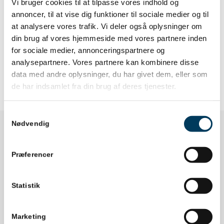
Vi bruger cookies til at tilpasse vores indhold og
Projektledelse og IPMA Danmark så vidt muligt hjemmefra.
annoncer, til at vise dig funktioner til sociale medier og til
Du er altid velkommen til at kontakte os via mail
at analysere vores trafik. Vi deler også oplysninger om
på
info@danskprojektledelse.dk
.
din brug af vores hjemmeside med vores partnere inden
Vi svarer så hurtigt som muligt eller ringer dig op, hvis der
for sociale medier, annonceringspartnere og
er brug for det.
analysepartnere. Vores partnere kan kombinere disse
Pas godt på hinanden!
data med andre oplysninger, du har givet dem, eller som
de har indsamlet fra din brug af deres tjenester.
Samtykkevalg
Nødvendig
Dansk Projektledelse
Præferencer
DTU Science Park | Deep Tech
Agern Allé 24
2970 Hørsholm
Statistik
info@danskprojektledelse.dk
Marketing