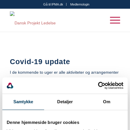
Gå til IPMA.dk
Medlemslogin
Covid-19 update
I de kommende to uger er alle aktiviteter og arrangementer
i Dansk Projektledelses regi aflyst. Vi følger situationen tæt
og vil løbende komme med opdateringer i takt med at
situationen ændrer sig.
Samtykke
Detaljer
Om
Kontakt os via mail – vi sidder klar til
at hjælpe!
Denne hjemmeside bruger cookies
På grund af Corona-smittefare, arbejder vi i Dansk