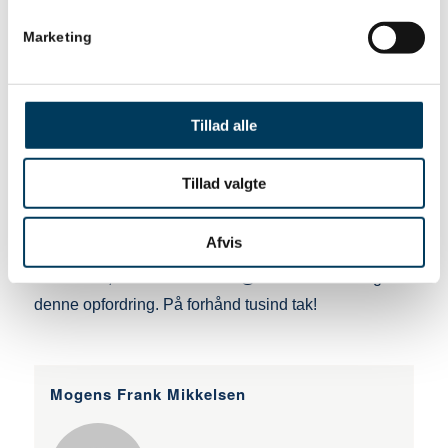
”Ledelse af komplekse projekter” (Se omtale her:
Marketing
https://www.saxo.com/dk/ledelse-af-komplekse-
projekter_mogens-frank-
mikkelsen_indbundet_9788799968206). Hvis du
Tillad alle
allerede har købt bogen, så får du et gavekort til
cafébesøg i stedet. Hvis ellers sponsorerne vil, bliver
der udtrukket større præmier blandt de afsluttede
Tillad valgte
projekter.
Afvis
Dataindsamlingen starter ved årsskiftet. Hvis du vil
være med, så skriv til momi@itu.dk. Del&like gerne
denne opfordring. På forhånd tusind tak!
Mogens Frank Mikkelsen