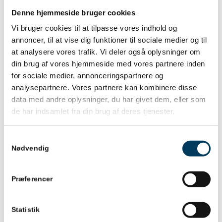
Jeg vil derfor gerne i kontakt med et stort antal
Denne hjemmeside bruger cookies
projektledere og projektejere, som er villige til at
Vi bruger cookies til at tilpasse vores indhold og
afgive meta-data for egne projekter (ingen
annoncer, til at vise dig funktioner til sociale medier og til
forretningshemmeligheder, tak!) sammen med
at analysere vores trafik. Vi deler også oplysninger om
din brug af vores hjemmeside med vores partnere inden
forudsigelser om, hvordan det vil gå. Ved at aflevere
for sociale medier, annonceringspartnere og
disse metadata hver måned, gør du forskningen en
analysepartnere. Vores partnere kan kombinere disse
meget stor tjeneste, og samtidig får du selv et
data med andre oplysninger, du har givet dem, eller som
uvurderligt spejlbillede på, hvor godt du forudsiger
de har indsamlet fra din brug af deres tjenester.
dine projekter. Dette kan blive en vigtig feedback til
forbering af dit lederskab fremadrettet.
Samtykkevalg
Nødvendig
Konkret foregår det ved, at du udfylder et data-ark
hver måned, hvor man angiver status, forudsigelser
og formodninger. Når dit projekt er afsluttet modtager
Præferencer
du en rapport over udviklingen, og kan derved
reflektere over dine antagelser og handlinger. Som en
Statistik
konkret taksigelse, får du efterfølgende bogen