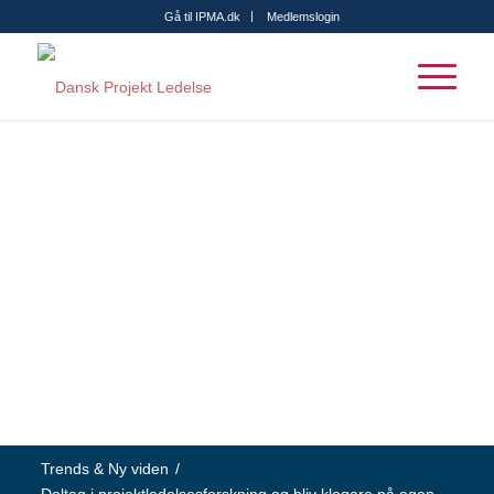
Gå til IPMA.dk
Medlemslogin
Trends & Ny viden
/