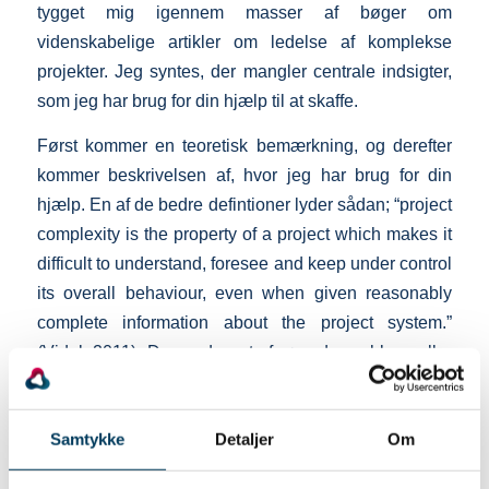
tygget mig igennem masser af bøger om
videnskabelige artikler om ledelse af komplekse
projekter. Jeg syntes, der mangler centrale indsigter,
som jeg har brug for din hjælp til at skaffe.
Først kommer en teoretisk bemærkning, og derefter
kommer beskrivelsen af, hvor jeg har brug for din
hjælp. En af de bedre defintioner lyder sådan; “project
complexity is the property of a project which makes it
difficult to understand, foresee and keep under control
its overall behaviour, even when given reasonably
complete information about the project system.”
(Vidal, 2011). Der er dog et afgørende problem, eller
“selvmodsigelse” om man vil; kan man forudsige, at
projektet bliver forudsigeligt og at ledelse af projektet,
Samtykke
Detaljer
Om
bliver svær? Måske kan man, og måske kan man
ikke, men hvis man kan, hvordan gør man så?