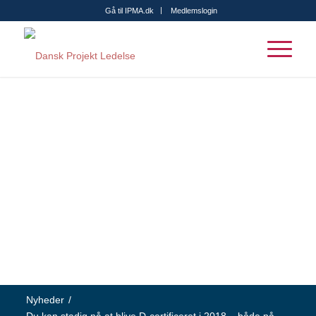
Gå til IPMA.dk
Medlemslogin
Nyheder
/