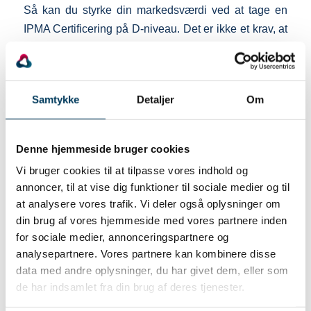
Så kan du styrke din markedsværdi ved at tage en
IPMA Certificering på D-niveau. Det er ikke et krav, at
du skal have praktisk erfaring i projektledelse, for at
blive IPMA certificeret på niveau D. Vi anbefaler dog,
at du har min. 6 mandmåneders erfaring som
Samtykke
Detaljer
Om
projektleder – eller du har været med på et projekt
som projektdeltager. Læs mere om kravene
her
.
Denne hjemmeside bruger cookies
Kom med på den sidste runde i 2018 – og vælg
selv om du vil certificeres på dansk eller engelsk
Vi bruger cookies til at tilpasse vores indhold og
annoncer, til at vise dig funktioner til sociale medier og til
Vi starter nye runder op på niveau D i løbet af
at analysere vores trafik. Vi deler også oplysninger om
september, og vi har stadig plads til dig!
din brug af vores hjemmeside med vores partnere inden
Du kan se datoerne for forløbet på dansk
her
(D56)
for sociale medier, annonceringspartnere og
og for det engelske forløb
her
(D56E).
analysepartnere. Vores partnere kan kombinere disse
data med andre oplysninger, du har givet dem, eller som
Vil du vide mere?
de har indsamlet fra din brug af deres tjenester.
På
ipma.dk
kan du læse meget mere om IPMA