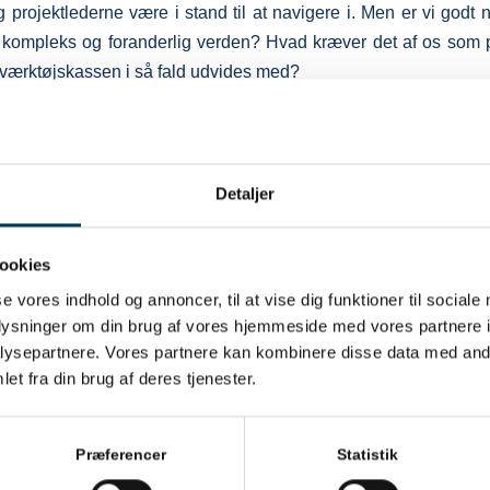
 projektlederne være i stand til at navigere i. Men er vi godt no
 kompleks og foranderlig verden? Hvad kræver det af os som 
værktøjskassen i så fald udvides med?
 der formentlig ikke nogen enkle svar på, men vi bliver nødt til
er det, vi kan i Dansk Projektledelse – starte dialog og s
 som en disciplin.
Detaljer
i den grad skabt på Projektforum, hvor vi også fik netværket og 
 webinarer og events, så hold godt øje med, hvad der sker 
ookies
elv vil holde et særligt øje med forskningen. Det er tilfældet, for
se vores indhold og annoncer, til at vise dig funktioner til sociale
ret for en masse ny og spændende dansk forskning, som jeg t
oplysninger om din brug af vores hjemmeside med vores partnere i
t af.
ysepartnere. Vores partnere kan kombinere disse data med andr
et fra din brug af deres tjenester.
 at ikke alle har adgang til forskningsartiklerne, men i vores
us på en række af forskningsresultaterne. Det bliver måske lidt 
 være plads til. Og husk endelig også, at alle kan skrive til vo
Præferencer
Statistik
an ikke være forsker for.