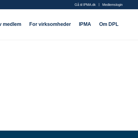
Gå til IPMA.dk
Medlemslogin
iv medlem
For virksomheder
IPMA
Om DPL