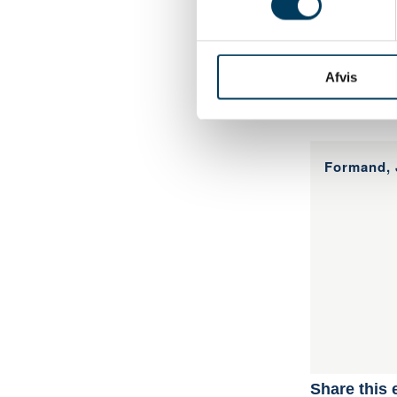
Jeg glæder mig
De bedste hil
Afvis
Jeres formand
Formand, 
Share this 