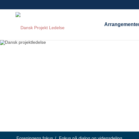
Arrangemente
Foreningens fokus
/
Fokus på dialog og vidensdeling