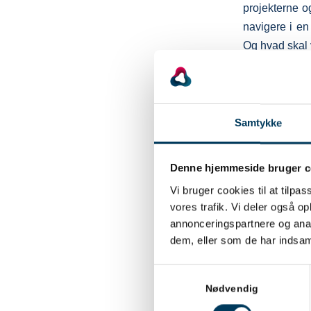
projekterne og
navigere i en
Og hvad skal 
Ja, det findes
sammen. Det 
projektledelse
Samtykke
Dialogen blev 
til kommende
Denne hjemmeside bruger c
måneder. Jeg s
Vi bruger cookies til at tilpas
blev præsente
vores trafik. Vi deler også 
kan lære noge
annonceringspartnere og anal
dem, eller som de har indsaml
Jeg ved godt,
sætter vi fok
Samtykkevalg
skal der også
Nødvendig
Det behøver m