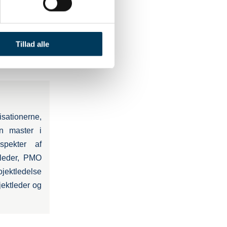
Tillad alle
sationerne,
en master i
spekter af
tleder, PMO
jektledelse
jektleder og