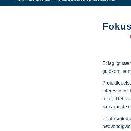
Fokus
Et fagligt stæ
guldkorn, som
Projektledels
interesse for
roller. Det v
samarbejde m
Et af nøgleor
nødvendigvis 