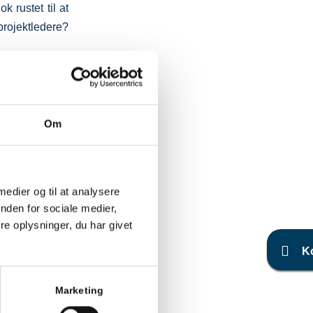
k rustet til at
projektledere?
 at tale om det
ætte fokus på
Om
udviklet idéer
i de kommende
di vi i Billund
 medier og til at analysere
ænker, vi alle
nden for sociale medier,
e oplysninger, du har givet
 næste magasin
K
nødet, men det
res community.
Marketing