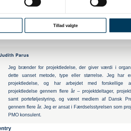
 til efteråret og dialogen med jer.
sner,
Tillad valgte
 – Judith Parus
Judith Parus
Jeg brænder for projektledelse, der giver værdi i organi
dette uanset metode, type eller størrelse. Jeg har 
projektledelse, og har arbejdet med forskellige a
projektledelse gennem flere år – projektdeltager, projek
samt porteføljestyring, og været medlem af Dansk Pro
gennem flere år. Jeg er ansat i Færdselsstyrelsen som pro
PMO konsulent.
entry