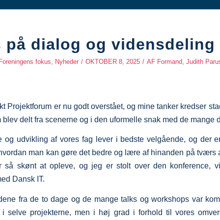
 på dialog og vidensdeling
Foreningens fokus
,
Nyheder
/
OKTOBER 8, 2025
/
AF
Formand, Judith Paru
rkt Projektforum er nu godt overstået, og mine tanker kredser st
 blev delt fra scenerne og i den uformelle snak med de mange d
e og udvikling af vores fag lever i bedste velgående, og der er
, hvordan man kan gøre det bedre og lære af hinanden på tværs 
ar så skønt at opleve, og jeg er stolt over den konference, vi
ed Dansk IT.
dene fra de to dage og de mange talks og workshops var komp
i selve projekterne, men i høj grad i forhold til vores omve