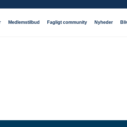
r
Medlemstilbud
Fagligt community
Nyheder
Bl