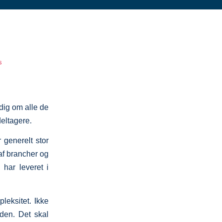
s
adig om alle de
eltagere.
 generelt stor
af brancher og
 har leveret i
leksitet. Ikke
rden. Det skal