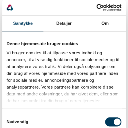
Du skal blot trykke på nedenstående ønskede
billedfil, som åbner i et nyt vindue, højreklikke og
trykke download – du er nu klar til at benytte filen på
Samtykke
Detaljer
Om
dit LinkedIncover, Facebookcover, til et opslag på
Facebook eller LinkedIn.
Denne hjemmeside bruger cookies
LinkedIn cover
Vi bruger cookies til at tilpasse vores indhold og
annoncer, til at vise dig funktioner til sociale medier og til
at analysere vores trafik. Vi deler også oplysninger om
din brug af vores hjemmeside med vores partnere inden
LinkedInopslag
for sociale medier, annonceringspartnere og
analysepartnere. Vores partnere kan kombinere disse
data med andre oplysninger, du har givet dem, eller som
Læs mere om SYMPOSIUM 2023 her:
de har indsamlet fra din brug af deres tjenester.
www.danskprojektledelse.dk/symposium-2023/
Samtykkevalg
Dansk Projektledelse
Nødvendig