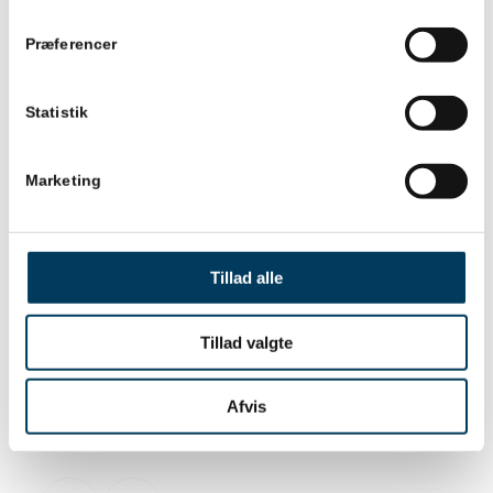
Dansk Projektledelse er en
Præferencer
medlemsorganisation for ledere
af projekter, initiativer,
Statistik
programmer og porteføljer i
Danmark. Vi er båret af
medlemmer og vi er ledet af
Marketing
medlemmer i et tæt samarbejde
med vores sekretariat. Vores
vigtigste opgaver er at sikre, at
Tillad alle
der er rum og plads til dialogen
mellem os – og det på tværs af
Tillad valgte
brancher, sektorer og erfaringer.
Afvis
Share this entry