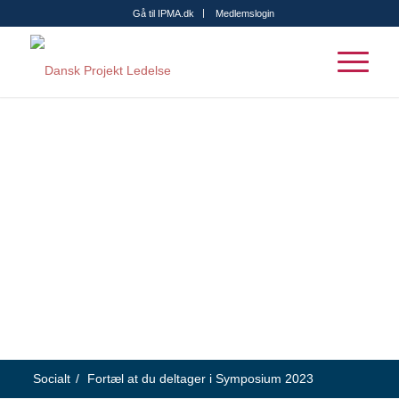
Gå til IPMA.dk
Medlemslogin
Socialt
/
Fortæl at du deltager i Symposium 2023