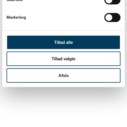
med til at gøre Projektforum 2025 til en succes.
Læs en grundig nedtakt fra Projektforum i det
Marketing
kommende DPL-magasin og se højdepunkter fra
konferencen lige her:
Tillad alle
Tillad valgte
Afvis