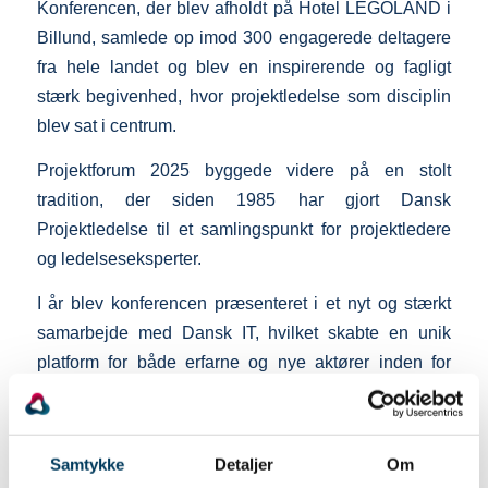
Konferencen, der blev afholdt på Hotel LEGOLAND i
Billund, samlede op imod 300 engagerede deltagere
fra hele landet og blev en inspirerende og fagligt
stærk begivenhed, hvor projektledelse som disciplin
blev sat i centrum.
Projektforum 2025 byggede videre på en stolt
tradition, der siden 1985 har gjort Dansk
Projektledelse til et samlingspunkt for projektledere
og ledelseseksperter.
I år blev konferencen præsenteret i et nyt og stærkt
samarbejde med Dansk IT, hvilket skabte en unik
platform for både erfarne og nye aktører inden for
projektledelse.
Konferencen bød på et bredt program med
Samtykke
Detaljer
Om
inspirerende keynotes, praksisnære cases og