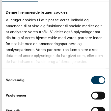
involverende workshops. Deltagerne fik mulighed for
at dykke ned i temaer som ledelse og teamdynamik,
Denne hjemmeside bruger cookies
gevinstrealisering, projektmodeller og optimering af
Vi bruger cookies til at tilpasse vores indhold og
projektledelse med kunstig intelligens.
annoncer, til at vise dig funktioner til sociale medier og til
Judith Parus, formand for Dansk Projektledelse,
at analysere vores trafik. Vi deler også oplysninger om
din brug af vores hjemmeside med vores partnere inden
udtaler:
for sociale medier, annonceringspartnere og
Jeg er utrolig stolt over, at vi i Dansk
analysepartnere. Vores partnere kan kombinere disse
Projektledelse er lykkedes med at skabe en
data med andre oplysninger, du har givet dem, eller som
konference og et forum, hvor vi i fællesskab kan
de har indsamlet fra din brug af deres tjenester.
sætte fokus på projektledelse som en
fagdisciplin. Projektforum 2025 har vist, at der
Samtykkevalg
er et stort engagement og behov for faglig
Nødvendig
fordybelse, netværk og inspiration blandt
projektledere i Danmark.
Præferencer
Dansk Projektledelse takker alle deltagere,
oplægsholdere og samarbejdspartnere for at være
Statistik