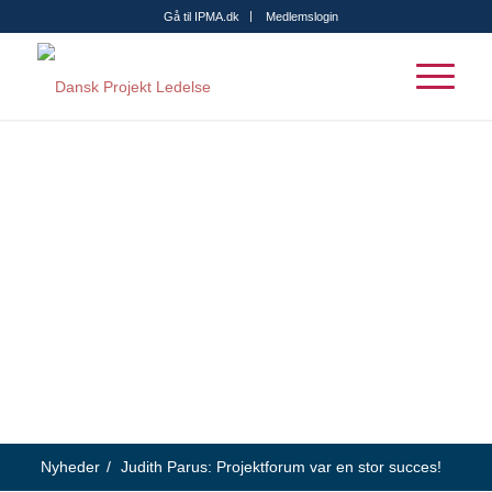
Gå til IPMA.dk
Medlemslogin
Nyheder
/
Judith Parus: Projektforum var en stor succes!