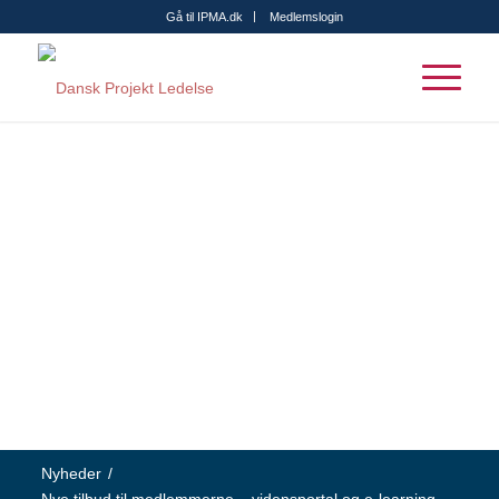
Gå til IPMA.dk
Medlemslogin
Nyheder
/