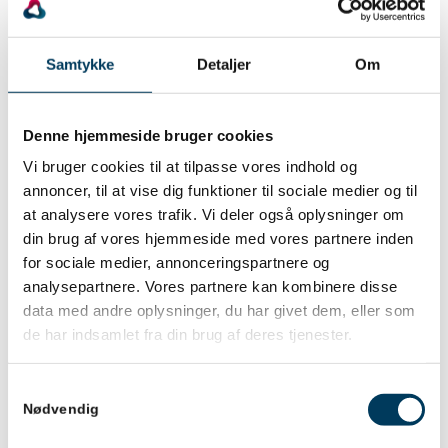
eksemplarer af DPL magasinet. Herudover kan du
som DPL medlem oprette en MyIPMA profil og få
Samtykke
Detaljer
Om
adgang til hundredvis af fagbøger i IPMA
Internationals online bibliotek.
Denne hjemmeside bruger cookies
Vi bruger cookies til at tilpasse vores indhold og
Gratis online E-learning og kursusmaterialer
annoncer, til at vise dig funktioner til sociale medier og til
at analysere vores trafik. Vi deler også oplysninger om
Fra ‘Min Side’ kan du også tilgå Mentorix’
din brug af vores hjemmeside med vores partnere inden
omfangsrige e-learning univers. DPL tilbyder nu i
for sociale medier, annonceringspartnere og
samarbejde med Mentorix adgang til online
analysepartnere. Vores partnere kan kombinere disse
undervisning i en lang række af de certificeringer, der
data med andre oplysninger, du har givet dem, eller som
er på markedet.
de har indsamlet fra din brug af deres tjenester.
Det giver dig – der er DPL medlem – mulighed for at
Samtykkevalg
tilgå online kursusmaterialer på alle Mentorixs kurser
Nødvendig
og certificeringer.