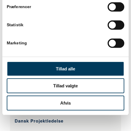
Du kan således helt gratis fordybe dig i videoer,
Præferencer
slides mm og stifte bekendtskab med de forskellige
muligheder, inden du beslutter dig for din næste
Statistik
certificering.
Marketing
MERE INFORMATION OG ADGANG TIL TIILBUD HER
Tillad alle
Tillad valgte
Afvis
Dansk Projektledelse