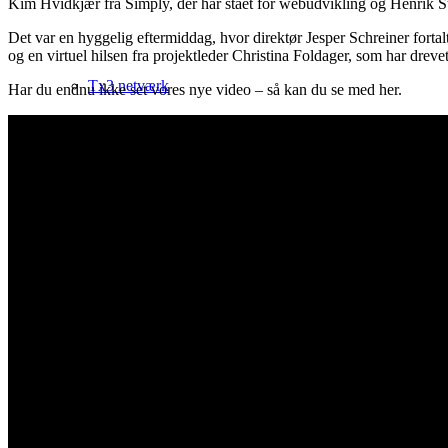
Kim Hvidkjær fra Simply, der har stået for webudvikling og Henrik S
Det var en hyggelig eftermiddag, hvor direktør Jesper Schreiner fortal
og en virtuel hilsen fra projektleder Christina Foldager, som har drev
Tx3 netværk
Har du endnu ikke set vores nye video – så kan du se med her.
Netværk
Events
Eksterne arrangementer