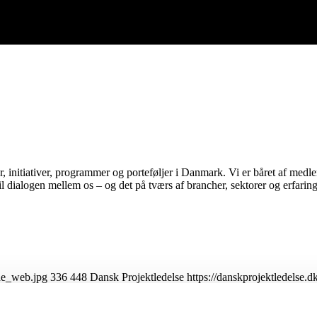
r, initiativer, programmer og porteføljer i Danmark. Vi er båret af med
til dialogen mellem os – og det på tværs af brancher, sektorer og erfaring
jde_web.jpg
336
448
Dansk Projektledelse
https://danskprojektledels
el markering af ny visuel identitet hos Dansk Projektledelse