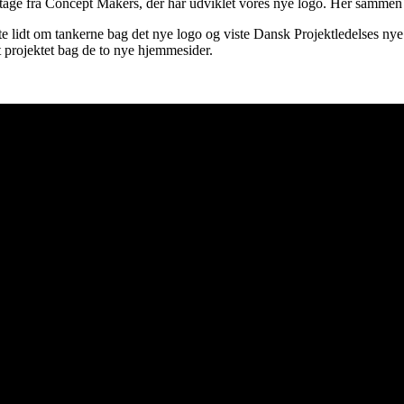
tage fra Concept Makers, der har udviklet vores nye logo. Her sammen 
te lidt om tankerne bag det nye logo og viste Dansk Projektledelses nye 
et projektet bag de to nye hjemmesider.