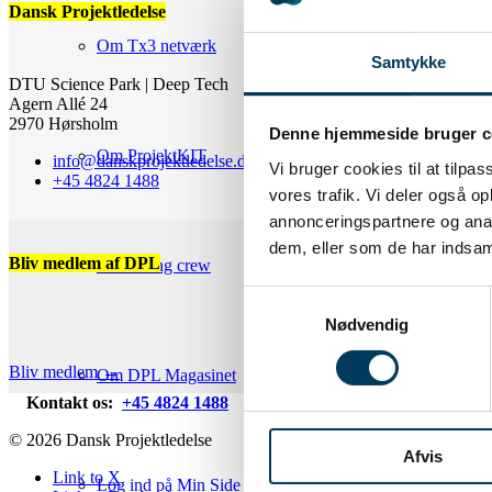
Dansk Projektledelse
Om Tx3 netværk
Samtykke
DTU Science Park | Deep Tech
Agern Allé 24
2970 Hørsholm
Denne hjemmeside bruger c
Om ProjektKIT
info@danskprojektledelse.dk
Vi bruger cookies til at tilpas
+45 4824 1488
vores trafik. Vi deler også 
annonceringspartnere og anal
dem, eller som de har indsaml
Bliv medlem af DPL
Om Young crew
Samtykkevalg
Nødvendig
Som medlem af Dansk Proje
Bliv medlem →
Om DPL Magasinet
Kontakt os:
+45 4824 1488
info@danskprojektledelse.dk
© 2026 Dansk Projektledelse
Afvis
Link to X
Log ind på Min Side