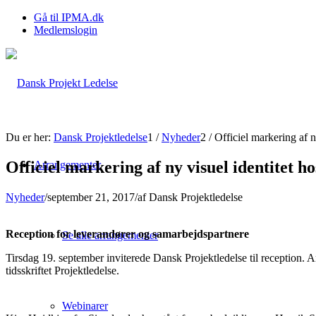
Gå til IPMA.dk
Medlemslogin
Du er her:
Dansk Projektledelse
1
/
Nyheder
2
/
Officiel markering af n
Officiel markering af ny visuel identitet h
Arrangementer
Nyheder
/
september 21, 2017
/
af
Dansk Projektledelse
Reception for leverandører og samarbejdspartnere
Se alle arrangementer
Tirsdag 19. september inviterede Dansk Projektledelse til reception. A
tidsskriftet Projektledelse.
Webinarer