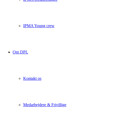
IPMA Young crew
Om DPL
Kontakt os
Medarbejdere & Frivillige