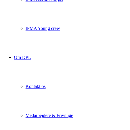
IPMA Young crew
Om DPL
Kontakt os
Medarbejdere & Frivillige