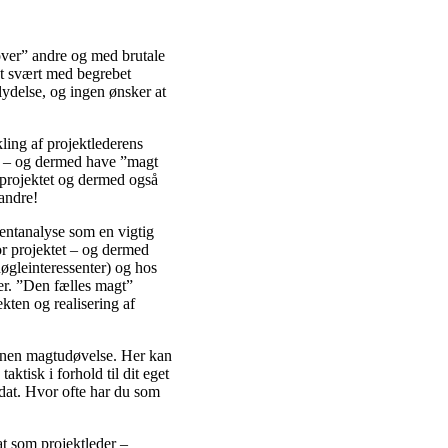
over” andre og med brutale
dt svært med begrebet
lydelse, og ingen ønsker at
ling af projektlederens
se – og dermed have ”magt
il projektet og dermed også
 andre!
sentanalyse som en vigtig
for projektet – og dermed
nøgleinteressenter) og hos
ier. ”Den fælles magt”
ekten og realisering af
inen magtudøvelse. Her kan
aktisk i forhold til dit eget
dat. Hvor ofte har du som
t som projektleder –