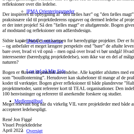
refleksioner over din ledelse.
IPMA Orienteringsmøder
Der inspireres til opbygning af ”den fælles hær” og ”den fælles magt
praksisnære råd til projektlederens opgaver og dermed ledelse af pro
er der intet projekt! Så den ”fælles magt” er altafgørende. Bogen give
af modstand og refleksioner om adfærdsdesign.
Sidste kapitel handler om kampen for bæredygtige projekter. Der er fok
IPMA Certificering
– og anbefaler et meget længere perspektiv end ”bare” de aftalte lever
bare over, hvad vi vil opnå – men også over hvad vi bør undgå! Hvad e
interessenter (bæredygtig projektledelse), som ikke var en del af målg
naturen?
Log ind på Min Side
Bogen er skrevet til praktisk anvendelse. Alle kapitler afsluttes med
som ”bouillonterning”. Herudover kan skabeloner til mange af de pra
koder til værktøjer. Bogen giver refleksioner til både plandrevne ”Ha
projektmetoder, samt refererer kort til TEAL organisationer. Den indeho
100 henvisninger og refererer til anerkendte forskere og studier.
Medlemstilbud
Meget relevant bog når du virkelig VIL være projektleder med både an
accepteret ledelsespligt.
René Jon Figgé
Visuel Projektledelse
April 2022
Oversigt