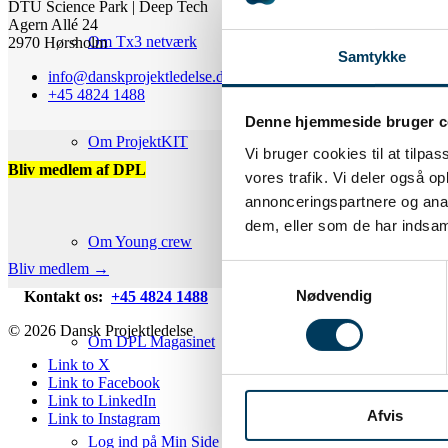
DTU Science Park | Deep Tech
Agern Allé 24
Om Tx3 netværk
2970 Hørsholm
Samtykke
info@danskprojektledelse.dk
+45 4824 1488
Denne hjemmeside bruger c
Om ProjektKIT
Vi bruger cookies til at tilpas
Bliv medlem af DPL
vores trafik. Vi deler også 
annonceringspartnere og anal
dem, eller som de har indsaml
Som medlem af Dansk Proje
Om Young crew
Bliv medlem →
Samtykkevalg
Nødvendig
Kontakt os:
+45 4824 1488
info@danskprojektledelse.dk
© 2026 Dansk Projektledelse
Om DPL Magasinet
Link to X
Link to Facebook
Link to LinkedIn
Afvis
Link to Instagram
Log ind på Min Side