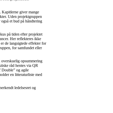
”. Kapitlerne giver mange
jekter. Uden projektgruppen
r også et bud på håndtering
us på tiden efter projektet
ancer. Her reflekteres ikke
r de langsigtede effekter for
ruppen, for samfundet eller
 en overskuelig opsummering
ktiske råd hentes via QR
lf Double” og agile
lder en litteraturliste med
erkendt ledelsesret og