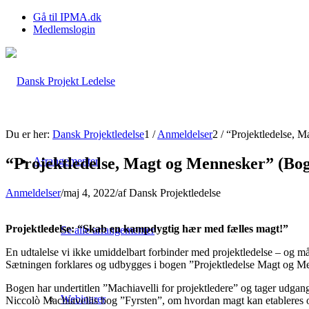
Gå til IPMA.dk
Medlemslogin
Du er her:
Dansk Projektledelse
1
/
Anmeldelser
2
/
“Projektledelse, M
“Projektledelse, Magt og Mennesker” (Bog
Arrangementer
Anmeldelser
/
maj 4, 2022
/
af
Dansk Projektledelse
Projektledelse: “Skab en kampdygtig hær med fælles magt!”
Se alle arrangementer
En udtalelse vi ikke umiddelbart forbinder med projektledelse – og må
Sætningen forklares og udbygges i bogen ”Projektledelse Magt og Me
Bogen har undertitlen ”Machiavelli for projektledere” og tager udgan
Webinarer
Niccolò Machiavellis bog ”Fyrsten”, om hvordan magt kan etableres og