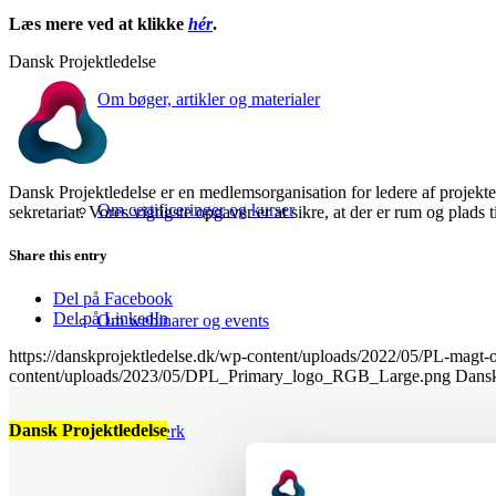
Læs mere ved at klikke
hér
.
Dansk Projektledelse
Om bøger, artikler og materialer
Dansk Projektledelse er en medlemsorganisation for ledere af projekte
Om certificeringer og kurser
sekretariat. Vores vigtigste opgaver er at sikre, at der er rum og plads 
Share this entry
Del på Facebook
Del på LinkedIn
Om webinarer og events
https://danskprojektledelse.dk/wp-content/uploads/2022/05/PL-magt
content/uploads/2023/05/DPL_Primary_logo_RGB_Large.png
Dansk
Dansk Projektledelse
Om netværk