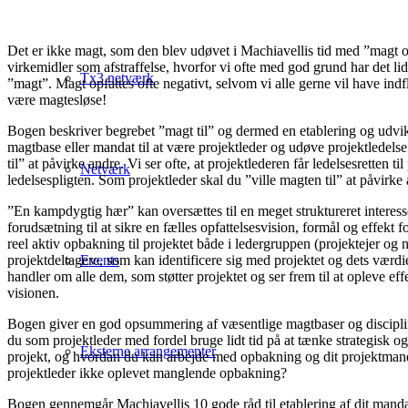
Det er ikke magt, som den blev udøvet i Machiavellis tid med ”magt 
virkemidler som afstraffelse, hvorfor vi ofte med god grund har det li
Tx3 netværk
”magt”. Magt opfattes ofte negativt, selvom vi alle gerne vil have indf
være magtesløse!
Bogen beskriver begrebet ”magt til” og dermed en etablering og udvik
magtbase eller mandat til at være projektleder og udøve projektledel
til” at påvirke andre. Vi ser ofte, at projektlederen får ledelsesretten t
Netværk
ledelsespligten. Som projektleder skal du ”ville magten til” at påvirke
”En kampdygtig hær” kan oversættes til en meget struktureret interes
forudsætning til at sikre en fælles opfattelsesvision, formål og effekt 
reel aktiv opbakning til projektet både i ledergruppen (projektejer og 
projektdeltagere, som kan identificere sig med projektet og dets værd
Events
handler om alle dem, som støtter projektet og ser frem til at opleve eff
visionen.
Bogen giver en god opsummering af væsentlige magtbaser og discipl
du som projektleder med fordel bruge lidt tid på at tænke strategisk og t
Eksterne arrangementer
projekt, og hvordan du kan arbejde med opbakning og dit projektman
projektleder ikke oplevet manglende opbakning?
Bogen gennemgår Machiavellis 10 gode råd til etablering af dit manda