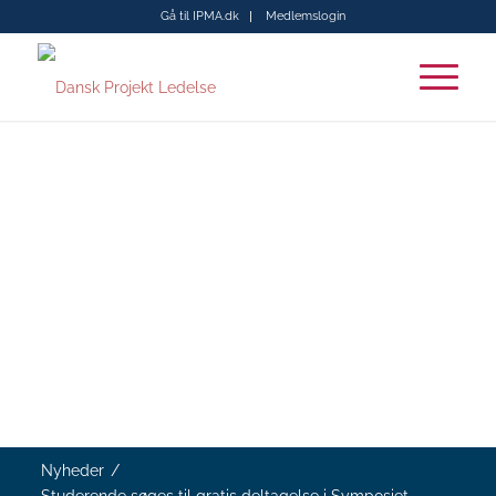
Gå til IPMA.dk
Medlemslogin
Nyheder
/