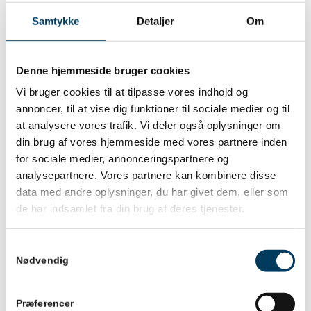
Lyder det som noget, du kunne have
lyst til?
Samtykke
Detaljer
Om
Du skal kunne afsætte hele dagen både tirsdag 28.
maj og onsdag 29. maj. Du skal være villig til at give
Denne hjemmeside bruger cookies
en hånd med til alt det praktiske – allerede fra
Vi bruger cookies til at tilpasse vores indhold og
deltagerne ankommer om morgenen fra kl. 7.30.
annoncer, til at vise dig funktioner til sociale medier og til
Efter ankomstregistrering og det første keynote-
at analysere vores trafik. Vi deler også oplysninger om
indlæg, går du med op og deltager på et seminar,
din brug af vores hjemmeside med vores partnere inden
hvor du assisterer indlægsholderne undervejs. I alt
for sociale medier, annonceringspartnere og
analysepartnere. Vores partnere kan kombinere disse
er du med på fire seminarer fordelt over de to
data med andre oplysninger, du har givet dem, eller som
dage. Og du får selvfølgelig selv indflydelse på,
de har indsamlet fra din brug af deres tjenester.
hvilke seminarer, du kunne tænke dig at være med
på.
Samtykkevalg
Nødvendig
Til gengæld får du gratis deltagelse i symposiet –
og får mulighed for at lære om ledelse af projekter
– fra nogle af de bedste eksperter i Danmark (og
Præferencer