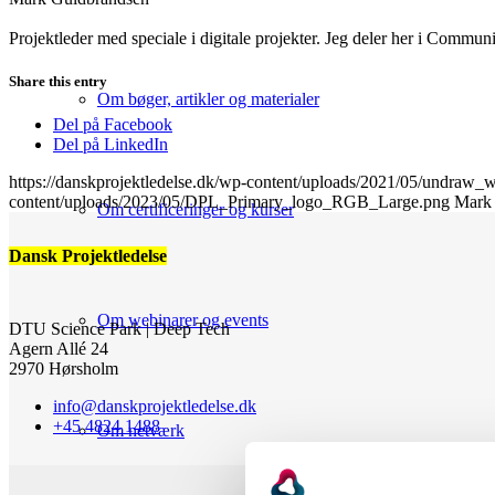
Projektleder med speciale i digitale projekter. Jeg deler her i Communi
Share this entry
Om bøger, artikler og materialer
Del på Facebook
Del på LinkedIn
https://danskprojektledelse.dk/wp-content/uploads/2021/05/undraw
content/uploads/2023/05/DPL_Primary_logo_RGB_Large.png
Mark
Om certificeringer og kurser
Dansk Projektledelse
Om webinarer og events
DTU Science Park | Deep Tech
Agern Allé 24
2970 Hørsholm
info@danskprojektledelse.dk
+45 4824 1488
Om netværk