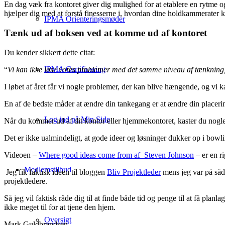
En dag væk fra kontoret giver dig mulighed for at etablere en rytme 
hjælper dig med at forstå finesserne i, hvordan dine holdkammerater 
IPMA Orienteringsmøder
Tænk ud af boksen ved at komme ud af kontoret
Du kender sikkert dette citat:
IPMA Certificering
“
Vi kan ikke løse vores problemer med det samme niveau af tænkning
I løbet af året får vi nogle problemer, der kan blive hængende, og vi
En af de bedste måder at ændre din tankegang er at ændre din placeri
Log ind på Min Side
Når du kommer ud af dit kontor eller hjemmekontoret, kaster du nogle 
Det er ikke ualmindeligt, at gode ideer og løsninger dukker op i bowli
Videoen –
Where good ideas come from af Steven Johnson
– er en ri
Medlemstilbud
Jeg fik faktisk ideen til bloggen
Bliv Projektleder
mens jeg var på såd
projektledere.
Så jeg vil faktisk råde dig til at finde både tid og penge til at få pla
ikke meget til for at tjene den hjem.
Oversigt
Mark Guldbrandsen