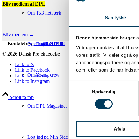
Bliv medlem af DPL
Om Tx3 netværk
Samtykke
Som medlem af Dansk Proje
Bliv medlem →
Denne hjemmeside bruger c
Kontakt os:
+45 4824 1488
info@danskprojektledelse.dk
Om ProjektKIT
Vi bruger cookies til at tilpas
© 2026 Dansk Projektledelse
vores trafik. Vi deler også 
annonceringspartnere og anal
Link to X
dem, eller som de har indsaml
Link to Facebook
Om Young crew
Link to LinkedIn
Link to Instagram
Samtykkevalg
Nødvendig
Scroll to top
Om DPL Magasinet
Afvis
Log ind på Min Side