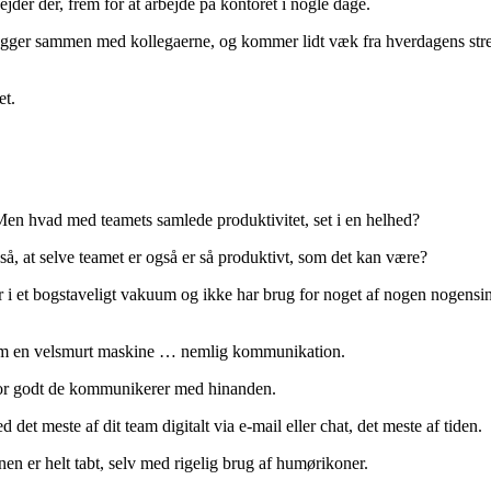
jder der, frem for at arbejde på kontoret i nogle dage.
ger sammen med kollegaerne, og kommer lidt væk fra hverdagens stress. 
et.
 Men hvad med teamets samlede produktivitet, set i en helhed?
så, at selve teamet er også er så produktivt, som det kan være?
i et bogstaveligt vakuum og ikke har brug for noget af nogen nogensinde
r som en velsmurt maskine … nemlig kommunikation.
vor godt de kommunikerer med hinanden.
et meste af dit team digitalt via e-mail eller chat, det meste af tiden.
en er helt tabt, selv med rigelig brug af humørikoner.