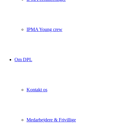
IPMA Young crew
Om DPL
Kontakt os
Medarbejdere & Frivillige