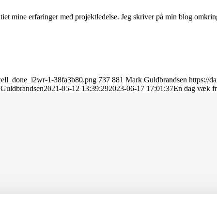
tiet mine erfaringer med projektledelse. Jeg skriver på min blog omkring 
_well_done_i2wr-1-38fa3b80.png
737
881
Mark Guldbrandsen
https://d
 Guldbrandsen
2021-05-12 13:39:29
2023-06-17 17:01:37
En dag væk fra