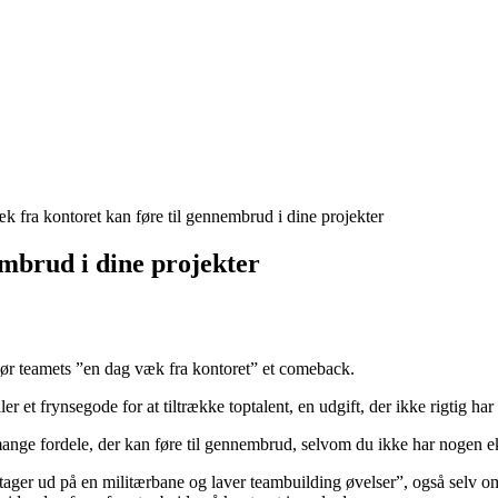
k fra kontoret kan føre til gennembrud i dine projekter
embrud i dine projekter
gør teamets ”en dag væk fra kontoret” et comeback.
r et frynsegode for at tiltrække toptalent, en udgift, der ikke rigtig har
nge fordele, der kan føre til gennembrud, selvom du ikke har nogen ek
ager ud på en militærbane og laver teambuilding øvelser”, også selv om 