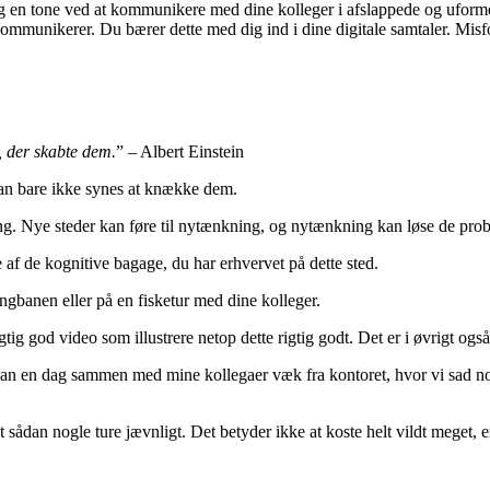
og en tone ved at kommunikere med dine kolleger i afslappede og uforme
kommunikerer. Du bærer dette med dig ind i dine digitale samtaler. Mis
, der skabte dem.
” – Albert Einstein
 kan bare ikke synes at knække dem.
ng. Nye steder kan føre til nytænkning, og nytænkning kan løse de prob
af de kognitive bagage, du har erhvervet på dette sted.
ngbanen eller på en fisketur med dine kolleger.
gtig god video som illustrere netop dette rigtig godt. Det er i øvrigt o
an en dag sammen med mine kollegaer væk fra kontoret, hvor vi sad no
nlagt sådan nogle ture jævnligt. Det betyder ikke at koste helt vildt mege