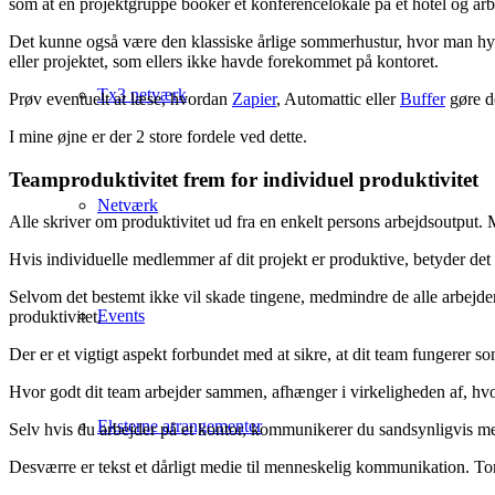
som at en projektgruppe booker et konferencelokale på et hotel og arbe
Det kunne også være den klassiske årlige sommerhustur, hvor man hyg
eller projektet, som ellers ikke havde forekommet på kontoret.
Tx3 netværk
Prøv eventuelt at læse, hvordan
Zapier
, Automattic eller
Buffer
gøre d
I mine øjne er der 2 store fordele ved dette.
Teamproduktivitet frem for individuel produktivitet
Netværk
Alle skriver om produktivitet ud fra en enkelt persons arbejdsoutput.
Hvis individuelle medlemmer af dit projekt er produktive, betyder det 
Selvom det bestemt ikke vil skade tingene, medmindre de alle arbejder 
Events
produktivitet.
Der er et vigtigt aspekt forbundet med at sikre, at dit team fungere
Hvor godt dit team arbejder sammen, afhænger i virkeligheden af, h
Eksterne arrangementer
Selv hvis du arbejder på et kontor, kommunikerer du sandsynligvis med d
Desværre er tekst et dårligt medie til menneskelig kommunikation. Ton