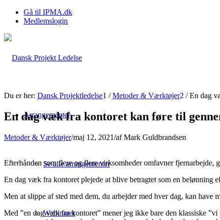
Gå til IPMA.dk
Medlemslogin
Du er her:
Dansk Projektledelse
1
/
Metoder & Værktøjer
2
/
En dag væ
En dag væk fra kontoret kan føre til genn
Arrangementer
Metoder & Værktøjer
/
maj 12, 2021
/
af
Mark Guldbrandsen
Efterhånden som flere og flere virksomheder omfavner fjernarbejde, 
Se alle arrangementer
En dag væk fra kontoret plejede at blive betragtet som en belønning elle
Men at slippe af sted med dem, du arbejder med hver dag, kan have ma
Med ”en dag væk fra kontoret” mener jeg ikke bare den klassiske ”vi t
Webinarer